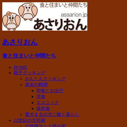
あさりおん
食と住まいと仲間たち
HOME
親子クッキング
かんたんクッキング
基本の料理
和食とお出汁
洋食
エスニック
保存食
愛犬まるの犬ご飯と暮らし
22世紀の古民家
伝統構法と土壁の家