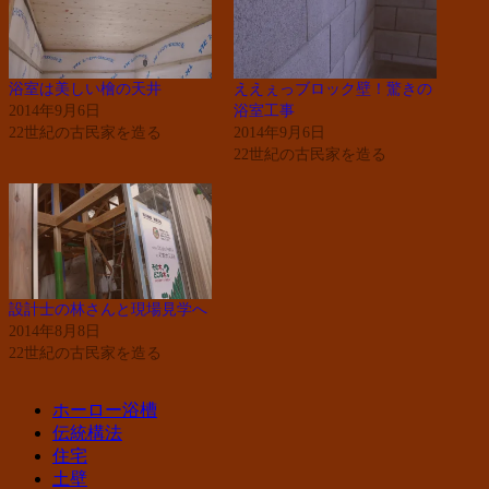
浴室は美しい檜の天井
ええぇっブロック壁！驚きの
2014年9月6日
浴室工事
22世紀の古民家を造る
2014年9月6日
22世紀の古民家を造る
設計士の林さんと現場見学へ
2014年8月8日
22世紀の古民家を造る
ホーロー浴槽
伝統構法
住宅
土壁