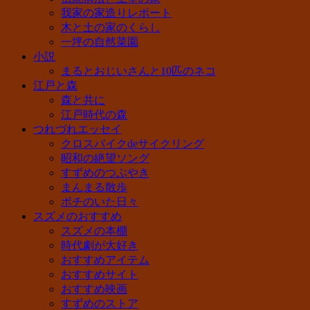
我家の家造りレポート
木と土の家のくらし
一坪の自然菜園
小説
まるとおじいさんと10匹のネコ
江戸と森
森と共に
江戸時代の森
つれづれエッセイ
クロスバイクdeサイクリング
昭和の絶望ソング
すずめのつぶやき
まんまる散歩
ポチのいた日々
スズメのおすすめ
スズメの本棚
時代劇が大好き
おすすめアイテム
おすすめサイト
おすすめ映画
すずめのストア