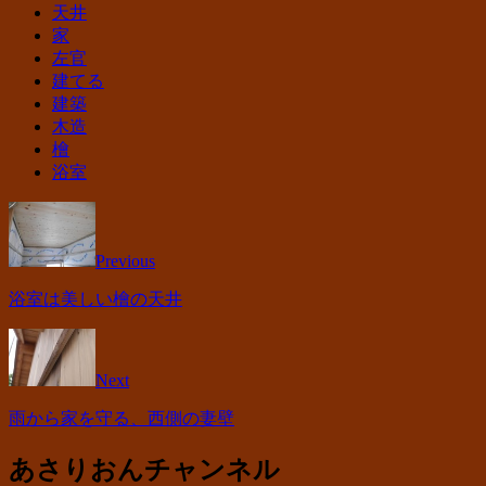
天井
家
左官
建てる
建築
木造
檜
浴室
Previous
浴室は美しい檜の天井
Next
雨から家を守る、西側の妻壁
あさりおんチャンネル