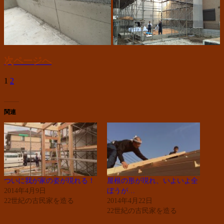
次ページへ
1
2
関連
ついに我が家の姿が現れる！
屋根の形が現れ、いよいよ全
2014年4月9日
ぼうが…
22世紀の古民家を造る
2014年4月22日
22世紀の古民家を造る