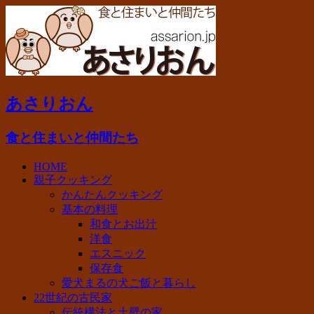
あさりおん
食と住まいと仲間たち
HOME
親子クッキング
かんたんクッキング
基本の料理
和食とお出汁
洋食
エスニック
保存食
愛犬まるの犬ご飯と暮らし
22世紀の古民家
伝統構法と土壁の家