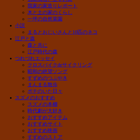
我家の家造りレポート
木と土の家のくらし
一坪の自然菜園
小説
まるとおじいさんと10匹のネコ
江戸と森
森と共に
江戸時代の森
つれづれエッセイ
クロスバイクdeサイクリング
昭和の絶望ソング
すずめのつぶやき
まんまる散歩
ポチのいた日々
スズメのおすすめ
スズメの本棚
時代劇が大好き
おすすめアイテム
おすすめサイト
おすすめ映画
すずめのストア