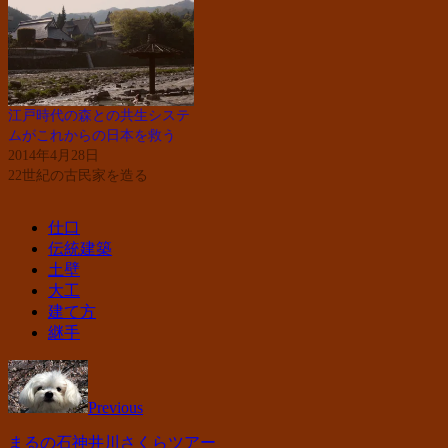
江戸時代の森との共生システ
ムがこれからの日本を救う
2014年4月28日
22世紀の古民家を造る
仕口
伝統建築
土壁
大工
建て方
継手
Previous
まるの石神井川さくらツアー