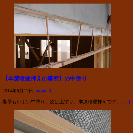
【本漆喰硬押えの妻壁】の中塗り
2014年6月13日
ton-tan
0
妻壁もいよい中塗り、次は上塗り、本漆喰硬押えです。
[…]