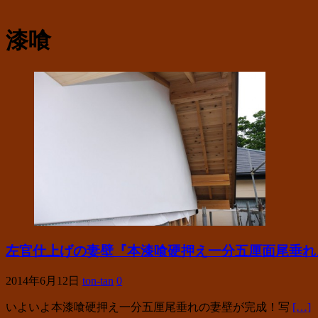
漆喰
左官仕上げの妻壁『本漆喰硬押え一分五厘面尾垂れ
2014年6月12日
ton-tan
0
いよいよ本漆喰硬押え一分五厘尾垂れの妻壁が完成！写
[…]