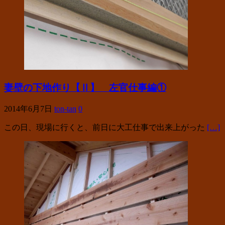
妻壁の下地作り【Ⅱ】 左官仕事編①
2014年6月7日
ton-tan
0
この日、現場に行くと、前日に大工仕事で出来上がった
[…]