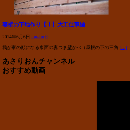
妻壁の下地作り【Ⅰ】大工仕事編
2014年6月6日
ton-tan
0
我が家の顔になる東面の妻つま壁かべ（屋根の下の三角
[…]
あさりおんチャンネル
おすすめ動画