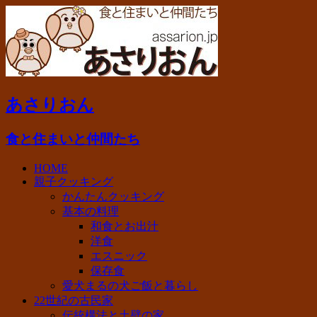
あさりおん
食と住まいと仲間たち
HOME
親子クッキング
かんたんクッキング
基本の料理
和食とお出汁
洋食
エスニック
保存食
愛犬まるの犬ご飯と暮らし
22世紀の古民家
伝統構法と土壁の家