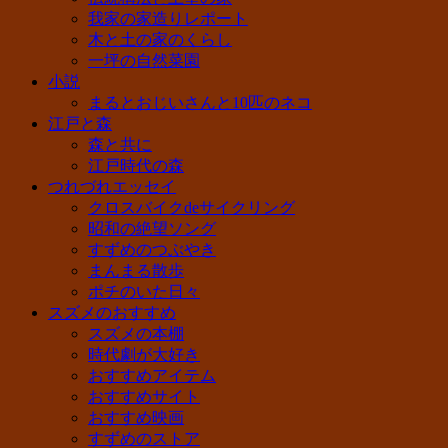
我家の家造りレポート
木と土の家のくらし
一坪の自然菜園
小説
まるとおじいさんと10匹のネコ
江戸と森
森と共に
江戸時代の森
つれづれエッセイ
クロスバイクdeサイクリング
昭和の絶望ソング
すずめのつぶやき
まんまる散歩
ポチのいた日々
スズメのおすすめ
スズメの本棚
時代劇が大好き
おすすめアイテム
おすすめサイト
おすすめ映画
すずめのストア