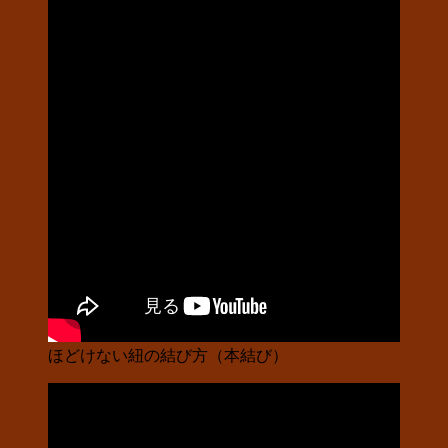
ジ
送
り
ほどけない紐の結び方（本結び）