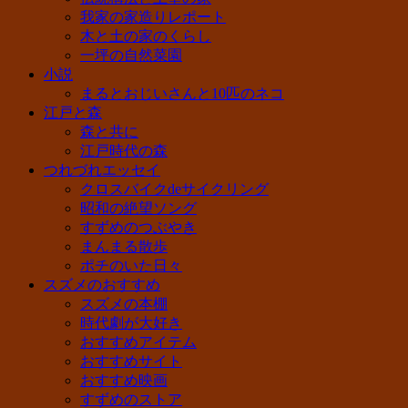
我家の家造りレポート
木と土の家のくらし
一坪の自然菜園
小説
まるとおじいさんと10匹のネコ
江戸と森
森と共に
江戸時代の森
つれづれエッセイ
クロスバイクdeサイクリング
昭和の絶望ソング
すずめのつぶやき
まんまる散歩
ポチのいた日々
スズメのおすすめ
スズメの本棚
時代劇が大好き
おすすめアイテム
おすすめサイト
おすすめ映画
すずめのストア