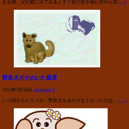
ある朝、父が庭に出てみるとすぐ前の空き地に何やら黒
[…]
野良犬ポチのいた風景
2014年3月16日
satokosan
0
いつ頃からだろうか、野良犬をみかけなくなったのは。
[…]