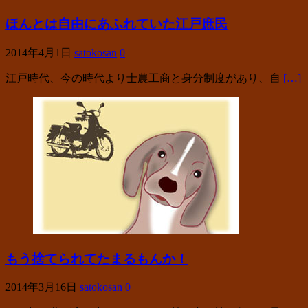
ほんとは自由にあふれていた江戸庶民
2014年4月1日
satokosan
0
江戸時代、今の時代より士農工商と身分制度があり、自
[…]
もう捨てられてたまるもんか！
2014年3月16日
satokosan
0