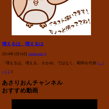
増えるは、増えるは
2014年3月16日
satokosan
0
「増えるは、増える」 わかめ。ではなく、昭和を代表
[…]
«
1
2
3
投
稿
あさりおんチャンネル
の
おすすめ動画
ペ
ー