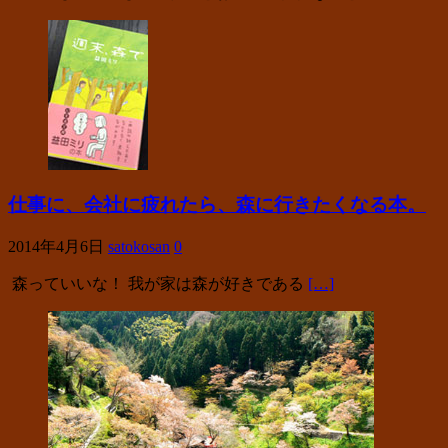
仕事に、会社に疲れたら、森に行きたくなる本。
2014年4月6日
satokosan
0
森っていいな！ 我が家は森が好きである
[…]