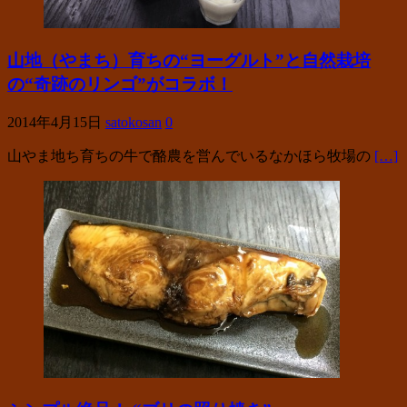
山地（やまち）育ちの“ヨーグルト”と自然栽培
の“奇跡のリンゴ”がコラボ！
2014年4月15日
satokosan
0
山やま地ち育ちの牛で酪農を営んでいるなかほら牧場の
[…]