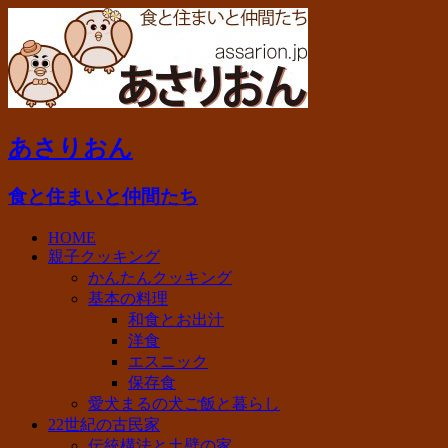
あさりおん
食と住まいと仲間たち
HOME
親子クッキング
かんたんクッキング
基本の料理
和食とお出汁
洋食
エスニック
保存食
愛犬まるの犬ご飯と暮らし
22世紀の古民家
伝統構法と土壁の家