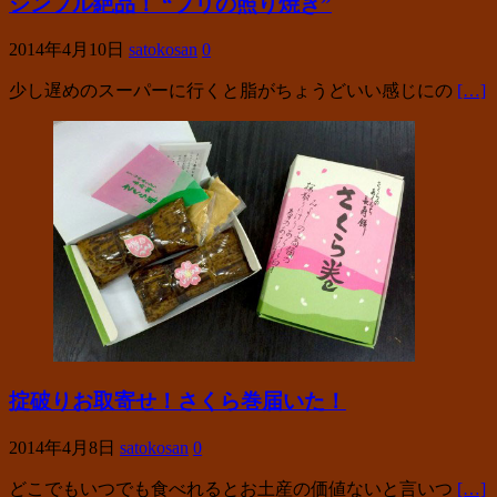
シンプル絶品！ “ブリの照り焼き”
2014年4月10日
satokosan
0
少し遅めのスーパーに行くと脂がちょうどいい感じにの
[…]
掟破りお取寄せ！さくら巻届いた！
2014年4月8日
satokosan
0
どこでもいつでも食べれるとお土産の価値ないと言いつ
[…]