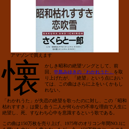
アマゾンで買えます
懐
かしき昭和の絶望ソングとして、前
回、
中島みゆきの「わかれうた」
を取
り上げたが、「絶望」という点におい
ては、この曲はさらに上をいくかもし
れない。
「わかれうた」が失恋の絶望を歌ったのに対し、この「昭和
枯れすすき」は愛し合う二人が何らかの不幸な理由で人生に
絶望し、死、すなわち心中を意識するという歌である。
この曲は150万枚を売り上げ、1975年のオリコン年間NO.1に