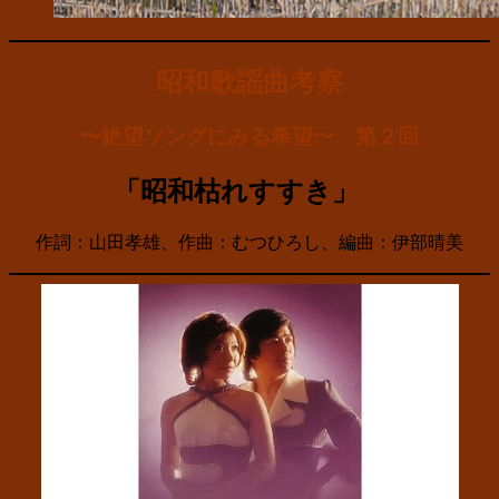
昭和歌謡曲考察
〜絶望ソングにみる希望〜 第２回
「昭和枯れすすき」
作詞：山田孝雄、作曲：むつひろし、編曲：伊部晴美