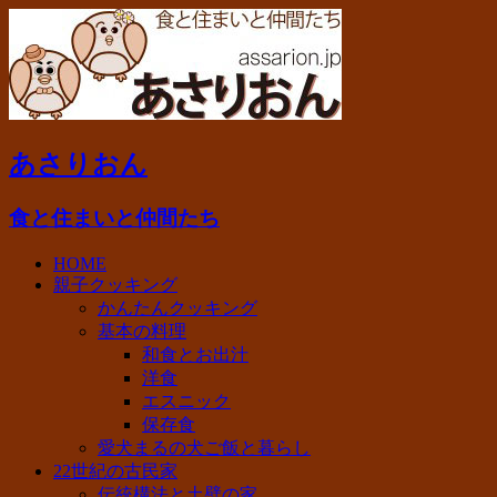
あさりおん
食と住まいと仲間たち
HOME
親子クッキング
かんたんクッキング
基本の料理
和食とお出汁
洋食
エスニック
保存食
愛犬まるの犬ご飯と暮らし
22世紀の古民家
伝統構法と土壁の家