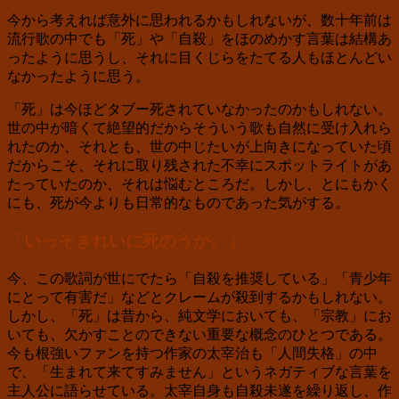
今から考えれば意外に思われるかもしれないが、数十年前は
流行歌の中でも「死」や「自殺」をほのめかす言葉は結構あ
ったように思うし、それに目くじらをたてる人もほとんどい
なかったように思う。
「死」は今ほどタブー死されていなかったのかもしれない。
世の中が暗くて絶望的だからそういう歌も自然に受け入れら
れたのか、それとも、世の中じたいが上向きになっていた頃
だからこそ、それに取り残された不幸にスポットライトがあ
たっていたのか、それは悩むところだ。しかし、とにもかく
にも、死が今よりも日常的なものであった気がする。
「いっそきれいに死のうか。」
今、この歌詞が世にでたら「自殺を推奨している」「青少年
にとって有害だ」などとクレームが殺到するかもしれない。
しかし、「死」は昔から、純文学においても、「宗教」にお
いても、欠かすことのできない重要な概念のひとつである。
今も根強いファンを持つ作家の太宰治も「人間失格」の中
で、「生まれて来てすみません」というネガティブな言葉を
主人公に語らせている。太宰自身も自殺未遂を繰り返し、作