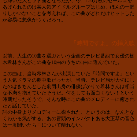
も輝いた大ヒット曲となったが、今、150万枚のセールスを
あげられるのは某人気アイドルグループはじめ、ほんの一握
りしかいないことを考えれば、この曲がどれだけヒットした
か容易に想像がつくだろう。
「時間ですよ」の挿入歌
以前、人生の10曲を選ぶという企画のテレビ番組で女優の樹
木希林さんがこの曲を10曲のうちの1曲に選んでいた。
この曲は、当時希林さんが出演していた「時間ですよ」とい
う人気ドラマの劇中歌だったが、当時、テレビ局が大切にし
たのはきちんとした劇団出身の俳優ばかりで希林さんは相当
な不満を抱えていたそうだ。何をしても面白くない！という
時期だったそうで、そんな時にこの曲のメロディーに癒され
たと話していた。
詞の中身よりメロディーに癒された、というのは、なんとな
くわかる気がする。あの冒頭のインパクトある大正琴の音色
は一度聞いたら耳について離れない。