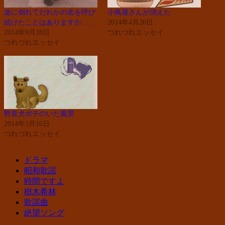
途に倒れてだれかの名を呼び
小鳥屋さんが消えた
続けたことはありますか……
2014年4月20日
2014年9月28日
つれづれエッセイ
つれづれエッセイ
野良犬ポチのいた風景
2014年3月16日
つれづれエッセイ
ドラマ
昭和歌謡
時間ですよ
樹木希林
歌謡曲
絶望ソング