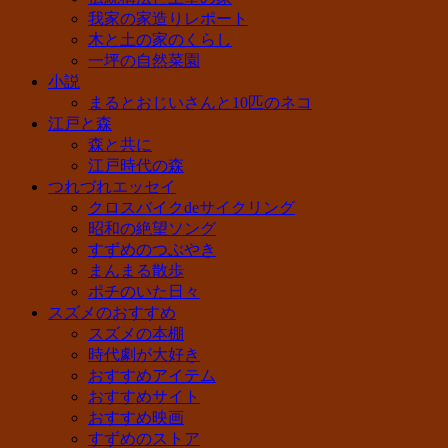
我家の家造りレポート
木と土の家のくらし
一坪の自然菜園
小説
まるとおじいさんと10匹のネコ
江戸と森
森と共に
江戸時代の森
つれづれエッセイ
クロスバイクdeサイクリング
昭和の絶望ソング
すずめのつぶやき
まんまる散歩
ポチのいた日々
スズメのおすすめ
スズメの本棚
時代劇が大好き
おすすめアイテム
おすすめサイト
おすすめ映画
すずめのストア