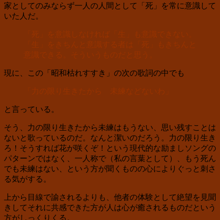
家としてのみならず一人の人間として「死」を常に意識して
いた人だ。
「死」を意識しなければ「生」も意識できない。
「生」をきちんと意識する者は「死」もきちんと
意識できる。そういうものだと思う。
現に、この「昭和枯れすすき」の次の歌詞の中でも
「力の限り生きたから 未練などないわ」
と言っている。
そう、力の限り生きたから未練はもうない、思い残すことは
ないと歌っているのだ。なんと潔いのだろう。力の限り生き
ろ！そうすれば花が咲くぞ！という現代的な励ましソングの
パターンではなく、一人称で（私の言葉として）、もう死ん
でも未練はない、という方が聞くものの心によりぐっと刺さ
る気がする。
上から目線で諭されるよりも、他者の体験として絶望を見聞
きしてそれに共感できた方が人は心が癒されるものだという
方がしっくりくる。