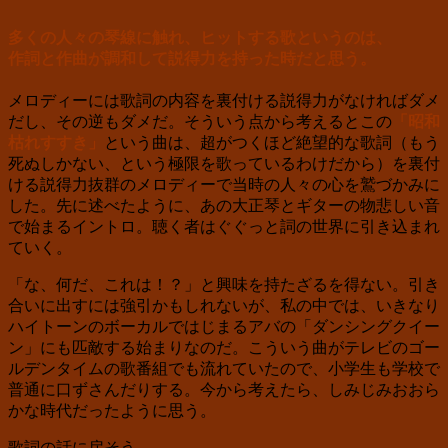
多くの人々の琴線に触れ、ヒットする歌というのは、
作詞と作曲が調和して説得力を持った時だと思う。
メロディーには歌詞の内容を裏付ける説得力がなければダメ
だし、その逆もダメだ。そういう点から考えるとこの
「昭和
枯れすすき」
という曲は、超がつくほど絶望的な歌詞（もう
死ぬしかない、という極限を歌っているわけだから）を裏付
ける説得力抜群のメロディーで当時の人々の心を鷲づかみに
した。先に述べたように、あの大正琴とギターの物悲しい音
で始まるイントロ。聴く者はぐぐっと詞の世界に引き込まれ
ていく。
「な、何だ、これは！？」と興味を持たざるを得ない。引き
合いに出すには強引かもしれないが、私の中では、いきなり
ハイトーンのボーカルではじまるアバの「ダンシングクイー
ン」にも匹敵する始まりなのだ。こういう曲がテレビのゴー
ルデンタイムの歌番組でも流れていたので、小学生も学校で
普通に口ずさんだりする。今から考えたら、しみじみおおら
かな時代だったように思う。
歌詞の話に戻そう。