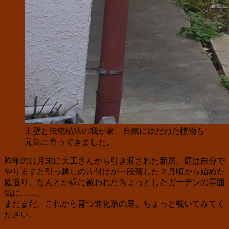
土壁と伝統構法の我が家、自然にゆだねた植物も
元気に育ってきました。
昨年の11月末に大工さんから引き渡された新居。庭は自分で
やりますと引っ越しの片付けが一段落した２月頃から始めた
庭造り。なんとか緑に被われたちょっとしたガーデンの雰囲
気に……。
まだまだ、これから育つ進化系の庭。ちょっと覗いてみてく
ださい。