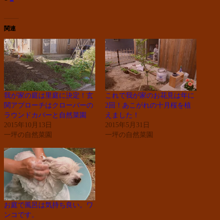
関連
我が家の庭は里庭に決定！玄
これで我が家のお花見は年に
関アプローチはクローバーの
2回！あこがれの十月桜を植
ラウンドカバーと自然菜園
えました！
2015年10月13日
2015年5月31日
一坪の自然菜園
一坪の自然菜園
お庭で風呂は気持ち良い。ワ
ンコです。