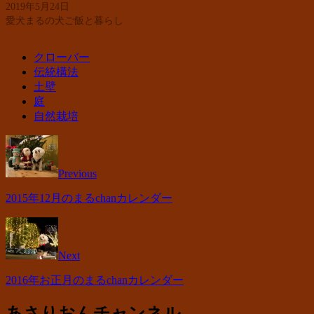
2019年5月24日
愛犬まるの犬ご飯と暮らし
クローバー
伝統構法
土壁
庭
自然栽培
Previous
2015年12月のまるchanカレンダー
Next
2016年お正月のまるchanカレンダー
あさりおんチャンネル