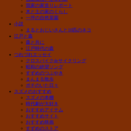
我家の家造りレポート
木と土の家のくらし
一坪の自然菜園
小説
まるとおじいさんと10匹のネコ
江戸と森
森と共に
江戸時代の森
つれづれエッセイ
クロスバイクdeサイクリング
昭和の絶望ソング
すずめのつぶやき
まんまる散歩
ポチのいた日々
スズメのおすすめ
スズメの本棚
時代劇が大好き
おすすめアイテム
おすすめサイト
おすすめ映画
すずめのストア