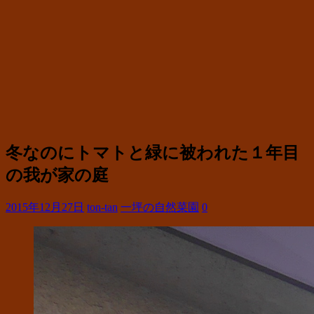
冬なのにトマトと緑に被われた１年目
の我が家の庭
2015年12月27日
ton-tan
一坪の自然菜園
0