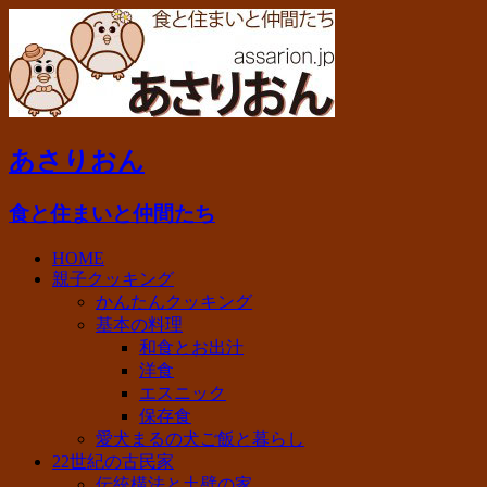
あさりおん
食と住まいと仲間たち
HOME
親子クッキング
かんたんクッキング
基本の料理
和食とお出汁
洋食
エスニック
保存食
愛犬まるの犬ご飯と暮らし
22世紀の古民家
伝統構法と土壁の家