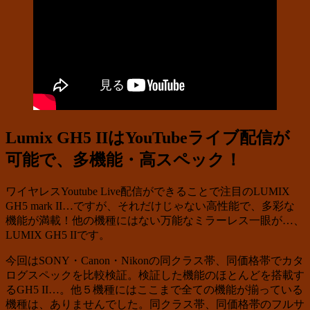
Lumix GH5 IIはYouTubeライブ配信が
可能で、多機能・高スペック！
ワイヤレスYoutube Live配信ができることで注目のLUMIX
GH5 mark II…ですが、それだけじゃない高性能で、多彩な
機能が満載！他の機種にはない万能なミラーレス一眼が…、
LUMIX GH5 IIです。
今回はSONY・Canon・Nikonの同クラス帯、同価格帯でカタ
ログスペックを比較検証。検証した機能のほとんどを搭載す
るGH5 II…。他５機種にはここまで全ての機能が揃っている
機種は、ありませんでした。同クラス帯、同価格帯のフルサ