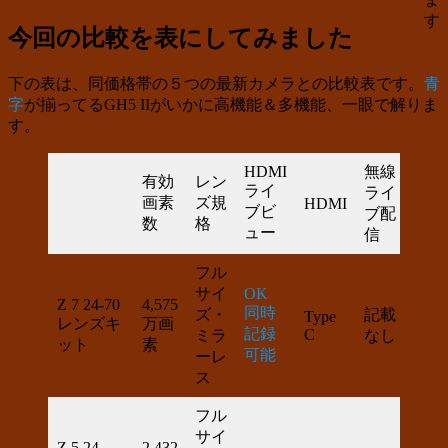
す
今回の比較を表にしてみました
下の表は、同価格帯の５つの最新カメラとの比較表です。
青
字
が揃ってるGH5 IIがいかに
高機能＆多機能、一眼で解りま
す。
HDMI
無線
USB
有効
レン
ライ
給電
ライ
画素
ズ規
HDMI
ブビ
／充
ブ配
数
格
ュー
電
信
フル
サイ
OK
充電
Z 7 24-70
4,575
同時
ズ・
記載
Type
レンズキ
万画
のみ
記録
C
ミラ
なし
ット
素
記載
可能
ーレ
ス
フル
サイ
Z 5 24-
2,432
OK