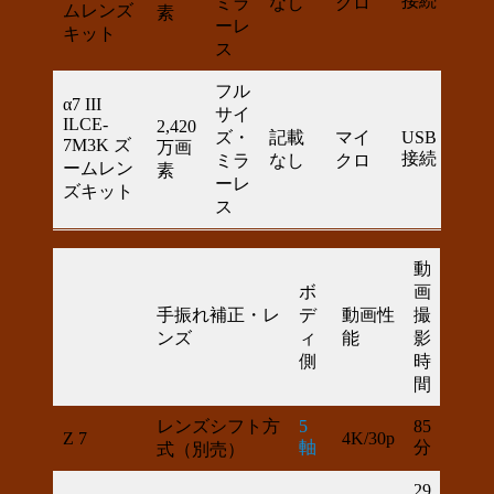
接続
ミラ
なし
クロ
ムレンズ
素
売）
ーレ
キット
ス
フル
α7 III
サイ
ILCE-
2,420
OK
ズ・
記載
マイ
USB
7M3K ズ
万画
（別
接続
ミラ
なし
クロ
ームレン
素
売）
ーレ
ズキット
ス
動
ボ
画
手振れ補正・レ
デ
動画性
撮
ンズ
ィ
能
影
側
時
間
レンズシフト方
5
85
Z 7
4K/30p
軸
分
式（別売）
29