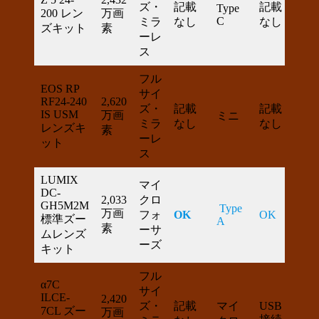
ズ・
記載
記載
Type
200 レン
万画
（別
C
ミラ
なし
なし
ズキット
素
売）
ーレ
ス
フル
EOS RP
サイ
充電
RF24-240
2,620
ズ・
記載
記載
IS USM
万画
ミニ
のみ
ミラ
なし
なし
レンズキ
素
記載
ーレ
ット
ス
LUMIX
マイ
DC-
2,033
クロ
OK
GH5M2M
Type
万画
（標
フォ
OK
OK
標準ズー
A
素
準）
ーサ
ムレンズ
ーズ
キット
フル
α7C
サイ
ILCE-
2,420
OK
ズ・
記載
マイ
USB
7CL ズー
万画
（別