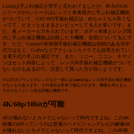
Lumixは手ぶれ補正が苦手と言われてましたが、昨今のGH
シリーズやSシリーズはレンズと本体両方に手ぶれ補正機能
がついていて、GH5 IIの手振れ補正は、めちゃくちゃ良くな
ってて、ピタッと止まるとレビューしてる人が多いです。ま
た、各メーカーも力を入れています。ボディ本体とレンズ両
方に手ぶれ補正機能は比較した５機種、全部についてるんで
す。ただ、Canonの本体側手振れ補正機能は信頼のある光学
式ではなく、GoProなどアクションカメラでも採用されてい
る電子式の手ぶれ補正です。また、ソニー、ニコン、キヤノ
ンはセット内容によって、レンズ内手振れ補正機能がついて
ないものもあるので、注意して買った方が良いようです。
※LEICAブランドのレンズなど一部には
Lumixも
レンズ内手振れ補正機能
がないものあります。その場合は本体で補正されます。機能を考えると、
十分かな？という焦点距離の機種です。
4K/60p/10bitが可能
4Kが撮れないとカメラじゃないって時代ですよね。この4K
映像の60Pっていうのは普通のハイビジョンテレビの解像4K
が撮れないとカメラじゃないって時代ですよね。この4K映