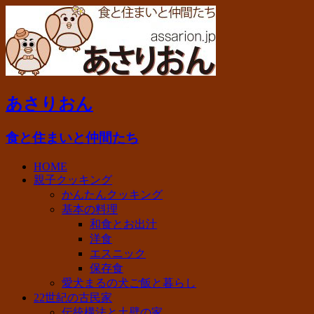
あさりおん
食と住まいと仲間たち
HOME
親子クッキング
かんたんクッキング
基本の料理
和食とお出汁
洋食
エスニック
保存食
愛犬まるの犬ご飯と暮らし
22世紀の古民家
伝統構法と土壁の家