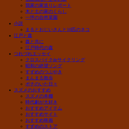
我家の家造りレポート
木と土の家のくらし
一坪の自然菜園
小説
まるとおじいさんと10匹のネコ
江戸と森
森と共に
江戸時代の森
つれづれエッセイ
クロスバイクdeサイクリング
昭和の絶望ソング
すずめのつぶやき
まんまる散歩
ポチのいた日々
スズメのおすすめ
スズメの本棚
時代劇が大好き
おすすめアイテム
おすすめサイト
おすすめ映画
すずめのストア