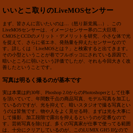
いいとこ取りのLiveMOSセンサー
まず、皆さんに言いたいのは…（怒り新党風…）、この
LiveMOSセンサーは、イメージセンサー界の二大巨塔、
CMOSとCCDのメリット・デメリットを研究、小さな体で光
を捉えて、さらに省エネ、発熱量を抑えたセンサーなので
す。詳しくは「LiveMOSとは？」と検索すると出てきます。
その小型ということが巷でフルボッコにされている原因で、
暗いところに弱いという評価でしたが、それも今回大きく改
善したということです。
写真は明るく撮るのが基本です
実は本業は約30年、Phoshop 2.0からのPhotoshoperとして仕事
を頂いていて、年間数千点の商品写真、モデル写真を加工し
ているのですが、光を抑えて、暗いスタジオで撮る写真とい
うのは皆無です。物や人をよく見せる時、まずは光を大事に
して撮影、加工段階で露出を抑えるというのが定番なので
す。芸術写真を除けば、多くの写真家が仕事で使ってる範囲
は、十分にクリアしているのが、このLUMIX GH5 IIなので