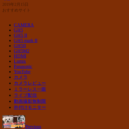
2019年2月15日
おすすめサイト
CAMERA
GH5
GH5 II
GH5 mark II
GH5II
GH5M2
HDMI
Lumix
Panasonic
YouTube
カメラ
カメラレビュー
ミラーレス一眼
ライブ配信
動画撮影無制限
外付けモニター
Previous