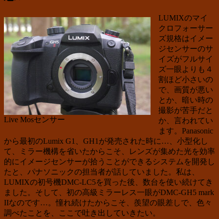
LUMIXのマイ
クロフォーサー
ズ規格はイメー
ジセンサーのサ
イズがフルサイ
ズ一眼よりも４
割ほど小さいの
で、画質が悪い
とか、暗い時の
撮影が苦手だと
Live Mosセンサー
か、言われてい
ます。Panasonic
から最初のLumix G1、GH1が発売された時に…、小型化し
て、ミラー機構を省いたからこそ、レンズが集めた光を効率
的にイメージセンサーが拾うことができるシステムを開発し
たと、パナソニックの担当者が話していました。私は、
LUMIXの初号機DMC-LC5を買った後、数台を使い続けてき
ました。そして、初の高級ミラーレス一眼がDMC-GH5 mark
IIなのです…。憧れ続けたからこそ、羨望の眼差しで、色々
調べたことを、ここで吐き出していきたい。