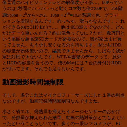
像普通のハイビジョンテレビの解像度が４倍…。60Pってい
うのは1秒間にパラパラっと動くコマ数も倍の60Pで、256階
8
10
調の8bit＝2
から×2×2、10bit＝2
=1024階調で色、グラデー
ションを表現するんです。めっちゃ、滑らかなんです。これ
ができるのはGH5 IIだけ…。他は4K/30Pまでなのです。どん
だけデータ重いんだろ？約11億色ってなに？ただ、数万円と
いう高額な超高速SDカードが必要なので、我が家はまだ買
ってません。もう少し安くなるのを待ちます。iMacもHDD
の容量が勿体無いので、編集できませんから、しばらく我が
家は対応できないんです。WEBや書籍のデータって、意外
とHDDの容量を食うので、僕のMacには７台の外付けHDD
が付いてます。それでも足りないんです。
動画撮影時間無制限
そして、多分これはマイクロフォーサーズにした１番の利点
なのですが、動画記録時間無制限なんですよね。
小さく省エネ、発熱量を抑えたイメージセンサーのおかげ
で、発熱量が抑えられた結果、動画の熱対策がとてもよくい
ったということらしいです。多くの一眼レフカメラが、EU