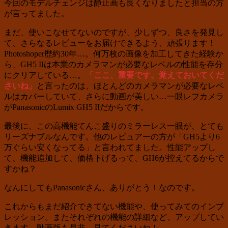
今回のモデルチェンジは静止画も良くなりましたと担当の方
が言ってました。
まだ、使いこなせてないのですが、少しずつ、良さを発見し
て、さらなるレビューをお届けできるよう、頑張ります！
Photoshoper歴約30年…。何万枚の画像を加工してきた経験か
ら、GH5 IIは本業のカメラマンが必要なレベルの性能を存分
にクリアしている…。
「ここ、重要です。覚えておいてくだ
さいね」
と言ったのは、ほとんどのカメラマンが必要なレベ
ルはカバーしていて、さらに動画が美しい…一眼レフカメラ
がPanasonicのLumix GH5 IIだからです。
最後に、この高機能てんこ盛りのミラーレス一眼が、とても
リーズナブルなんです。他のレビュアーの方が「GH5より6
万ぐらい安くなってる」と言われてました。性能アップし
て、機能追加して、価格下げるって、GH6が控えてるからで
すかね？
なんにしてもPanasonicさん、ありがとう！なのです。
これからもまだ紹介できてない機能や、使ってみてのインプ
レッション。またそれぞれの機能の詳細など、アップしてい
きます。動画版も是非、見てくださいね！