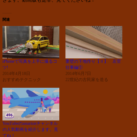
関連
iPhoneで写真を上手に撮るコ
妻壁の下地作り【Ⅱ】 左官
ツ!
仕事編①
2014年4月18日
2014年6月7日
おすすめテクニック
22世紀の古民家を造る
YouTubeのassarionチャンネル
の人気動画を紹介します。見
てね！