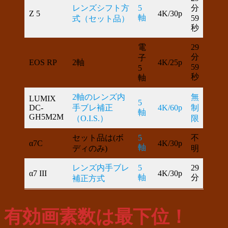
レンズシフト方
5
分
Z 5
4K/30p
軸
59
式（セット品）
秒
電
29
分
子
EOS RP
2軸
4K/25p
59
5
秒
軸
2軸のレンズ内
無
LUMIX
5
DC-
手ブレ補正
4K/60p
制
軸
GH5M2M
（O.I.S.）
限
セット品は(ボ
5
不
α7C
4K/30p
軸
ディのみ)
明
レンズ内手ブレ
5
29
α7 III
4K/30p
軸
分
補正方式
有効画素数は最下位！