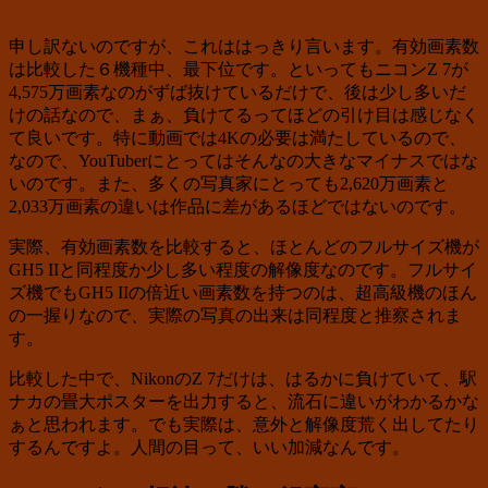
申し訳ないのですが、これははっきり言います。有効画素数
は比較した６機種中、最下位です。といってもニコンZ 7が
4,575万画素なのがずば抜けているだけで、後は少し多いだ
けの話なので、まぁ、負けてるってほどの引け目は感じなく
て良いです。特に動画では4Kの必要は満たしているので、
なので、YouTuberにとってはそんなの大きなマイナスではな
いのです。また、多くの写真家にとっても2,620万画素と
2,033万画素の違いは作品に差があるほどではないのです。
実際、有効画素数を比較すると、ほとんどのフルサイズ機が
GH5 IIと同程度か少し多い程度の解像度なのです。フルサイ
ズ機でもGH5 IIの倍近い画素数を持つのは、超高級機のほん
の一握りなので、実際の写真の出来は同程度と推察されま
す。
比較した中で、NikonのZ 7だけは、はるかに負けていて、駅
ナカの畳大ポスターを出力すると、流石に違いがわかるかな
ぁと思われます。でも実際は、意外と解像度荒く出してたり
するんですよ。人間の目って、いい加減なんです。