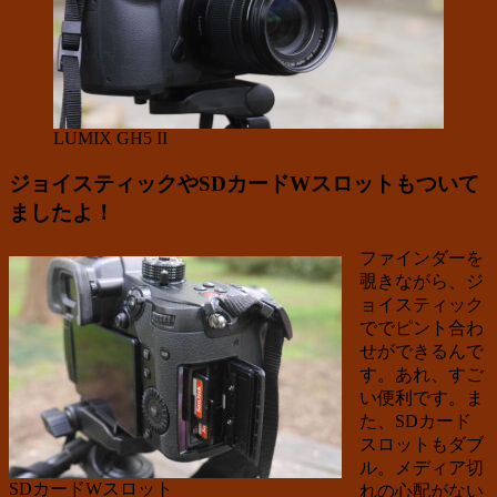
LUMIX GH5 II
ジョイスティックやSDカードWスロットもついて
ましたよ！
ファインダーを
覗きながら、ジ
ョイスティック
ででピント合わ
せができるんで
す。あれ、すご
い便利です。ま
た、SDカード
スロットもダブ
ル。メディア切
SDカードWスロット
れの心配がない