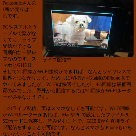
Panasonicさんの
1番の売りはこ
れです。
PCやスマホとケ
ーブルで繋がな
くても、ライブ
配信ができる！
画期的な一眼レ
フなのです。ス
ライブ配信中
マホとGH5 II、
そして5G回線かWi-FI接続ができれば、なんとワイヤレスで
世界とつながります。ためしにWi-Fiと4G回線のiPhone Xで
やってみましたが、Wi-Fiは快適でしたが、4G回線は最低画
質のみでした。野外から配信するには5G回線かWi-FIルータ
ーが必要なようです。
このライブ配信、実はスマホなしでも可能です。Wi-Fi回線
かWi-Fiルーターがあれば、MacやPCで設定したファイルを
SDカードに保存し、読み込むことで、GH5 IIから直接ライ
ブ配信をすることが可能です。なんとスマホもiPhoneもいら
ないということも可能です。