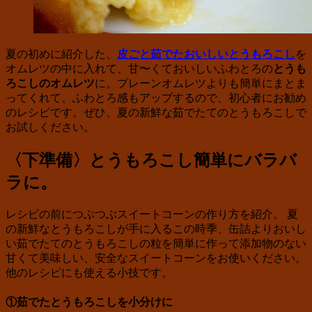
夏の初めに紹介した、
皮ごと茹でたおいしいとうもろこし
を
オムレツの中に入れて、甘〜くておいしいふわとろの
とうも
ろこしのオムレツ
に。プレーンオムレツよりも簡単にまとま
ってくれて、ふわとろ感もアップするので、初心者にお勧め
のレシピです。ぜひ、夏の新鮮な茹でたてのとうもろこしで
お試しください。
〈下準備〉とうもろこし簡単にバラバ
ラに。
レシピの前につぶつぶスイートコーンの作り方を紹介。 夏
の新鮮なとうもろこしが手に入るこの時季、缶詰よりおいし
い茹でたてのとうもろこしの粒を簡単に作って添加物のない
甘くて美味しい、安全なスイートコーンをお使いください。
他のレシピにも使える小技です。
①茹でたとうもろこしを小分けに