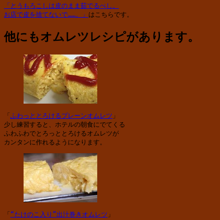
「とうもろこしは皮のまま茹でるべし。

お店で皮を捨てないで……。」
はこちらです。
他にもオムレツレシピがあります。
「
ふわっととろけるプレーンオムレツ
」

少し練習すると、ホテルの朝食にでてくる

ふわふわでとろっととろけるオムレツが

カンタンに作れるようになります。
「
“たけのこ入り”出汁巻きオムレツ
」
