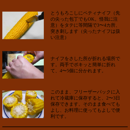
とうもろこしにペティナイフ（先
の尖った包丁でもOK。怪我に注
意）をタテに等間隔で3〜4カ所、
突き刺します（尖ったナイフは扱
い注意）
ナイフをさした所が折れる場所で
す。両手でポキッと簡単に折れ
て、4〜5個に分かれます。
このまま、フリーザーパックに入
れて冷蔵庫に保存すると、2〜3日
保存できます。そのまま食べても
よし、お料理に使ってもよしで便
利です。