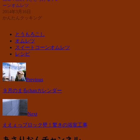
ーンオムレツ
2014年3月16日
かんたんクッキング
とうもろこし
オムレツ
スイートコーンオムレツ
レシピ
Previous
９月のまるchanカレンダー
Next
ええぇっブロック壁！驚きの浴室工事
あさりおんチャンネル