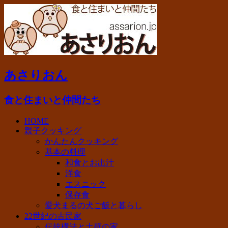
あさりおん
食と住まいと仲間たち
HOME
親子クッキング
かんたんクッキング
基本の料理
和食とお出汁
洋食
エスニック
保存食
愛犬まるの犬ご飯と暮らし
22世紀の古民家
伝統構法と土壁の家