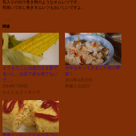
筍入りの出汁巻き卵のようなオムレツです。

筍抜いて出し巻きオムレツもおいしいですよ。
関連
とうもろこしは皮のまま茹で
今年もやってきました筍の季
るべし。お店で皮を捨てない
節！
で…。
2015年4月29日
2014年7月8日
和食とお出汁
かんたんクッキング
簡単！ふわっととろけるプレ