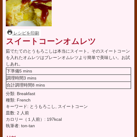
レシピを印刷
スイートコーンオムレツ
茹でたてのとうもろこしは本当にスイート。そのスイートコーン
を入れたオムレツはプレーンオムレツより簡単で美味しい。お試
しあれ。
minutes
下準備
5
mins
minutes
調理時間
3
mins
minutes
合計調理時間
8
mins
分類:
Breakfast
種類:
French
キーワード:
とうもろこし, スイートコーン
皿数:
2
人前
カロリー（１人前）:
197
kcal
執筆者:
ton-tan