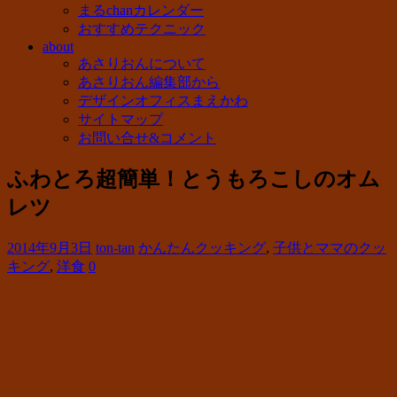
まるchanカレンダー
おすすめテクニック
about
あさりおんについて
あさりおん編集部から
デザインオフィスまえかわ
サイトマップ
お問い合せ&コメント
ふわとろ超簡単！とうもろこしのオム
レツ
2014年9月3日
ton-tan
かんたんクッキング
,
子供とママのクッ
キング
,
洋食
0