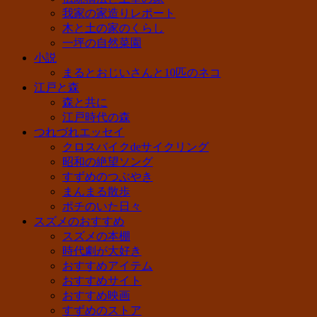
我家の家造りレポート
木と土の家のくらし
一坪の自然菜園
小説
まるとおじいさんと10匹のネコ
江戸と森
森と共に
江戸時代の森
つれづれエッセイ
クロスバイクdeサイクリング
昭和の絶望ソング
すずめのつぶやき
まんまる散歩
ポチのいた日々
スズメのおすすめ
スズメの本棚
時代劇が大好き
おすすめアイテム
おすすめサイト
おすすめ映画
すずめのストア