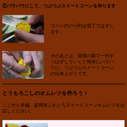
②バラバラにして、つぶつぶスイートコーンを作ります
コーンの2〜3列は包丁ではずし
ます。
そのあとは、親指の腹で一列ず
つはずしていくと簡単にバラバ
ラに。つぶつぶスイートコーン
の出来上がりです。
とうもろこしのオムレツを作ろう！
ここから本編。超簡単ふわとろスイートコーンオムレツをお
試しください。