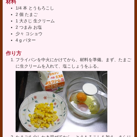
材料
1/4
本
とうもろこし
2
個
たまご
1
大さじ
生クリーム
2
つまみ
お塩
少々
コショウ
4
g
バター
作り方
フライパンを中火にかけてから、材料を準備。まず、たまご
に生クリームを入れて、塩こしょうをふる。